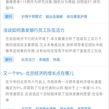
偏瘫患者115例作为研究对象,随机分为两组,对照组57,研究
组58.
期刊
护理干预模式
脑出血偏瘫
综合康复护理
浅谈如何激发银行员工队伍活力
在目前经济下行的大环境下,本文着重分析了造成员工活力下
降的成因及主要原因,又从多角度出发,探析领导者在团队中起
着举足轻重的作用,分析如何在现有不利环境下提高员工队伍
期刊
队伍活力
幸福感
热情
又一个9%--北京经济的增长点在哪儿
在今年的北京市人代会上,市政府再一次把年度经济增长速度
确定为9%,并得到了与会代表的认同.相对于上一年度10.5%
的增速而言,应该说这个目标既体现了加快发展的愿望,也没有
单
北京市
经济增长速度
增长态势
发展质量