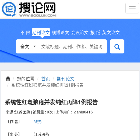
切
换
导
航
不 限
期刊论文
硕博论文
会议论文
报 纸
英文论文
全文
您的位置
首页
期刊论文
系统性红斑狼疮并发纯红再障1例报告
系统性红斑狼疮并发纯红再障1例报告
来源 :江苏医药 | 被引量 : 0次 | 上传用户：ganlu0416
【作 者】
：
钱先
【出 处】
：
江苏医药