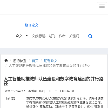
切
换
导
航
不 限
期刊论文
硕博论文
会议论文
报 纸
英文论文
全文
您的位置
首页
期刊论文
人工智能助推教师队伍建设和数字教育建设的并行路径
人工智能助推教师队伍建设和数字教育建设的并行路
径
来源 :中小学校长 | 被引量 : 0次 | 上传用户：LXL66798
【摘 要】
：
重庆市渝中区深入实施数字教育迭代升级行动，统筹推进数
字教育建设和教育部人工智能助推教师队伍建设试点工作。
通过强化“双轮驱动、双线并行”的顶层设计，优化“智联共