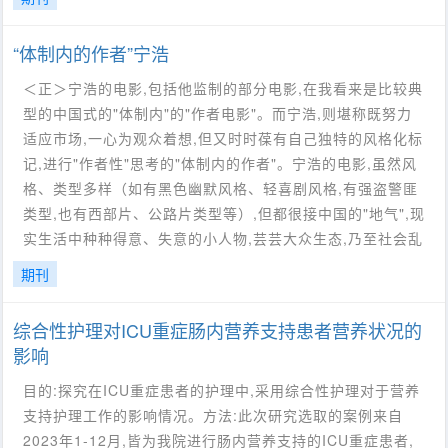
“体制内的作者”宁浩
＜正＞宁浩的电影,包括他监制的部分电影,在我看来是比较典
型的中国式的"体制内"的"作者电影"。而宁浩,则堪称既努力
适应市场,一心为观众着想,但又时时葆有自己独特的风格化标
记,进行"作者性"思考的"体制内的作者"。宁浩的电影,虽然风
格、类型多样（如有黑色幽默风格、轻喜剧风格,有强盗警匪
类型,也有西部片、公路片类型等）,但都很接中国的"地气",现
实生活中种种得意、失意的小人物,芸芸大众生态,乃至社会乱
期刊
综合性护理对ICU重症肠内营养支持患者营养状况的
影响
目的:探究在ICU重症患者的护理中,采用综合性护理对于营养
支持护理工作的影响情况。方法:此次研究选取的案例来自
2023年1-12月,皆为我院进行肠内营养支持的ICU重症患者,